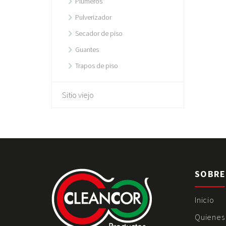
Plumeros
Pulverizador
Secador de piso
Guantes
Trapos de piso
Sitio viejo
SOBRE
Inicio
Quienes