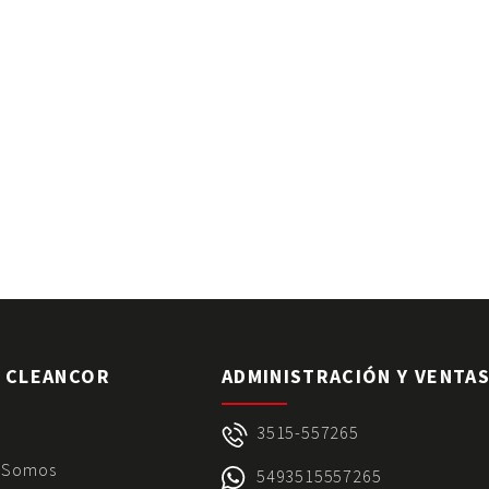
 CLEANCOR
ADMINISTRACIÓN Y VENTA
3515-557265
 Somos
5493515557265