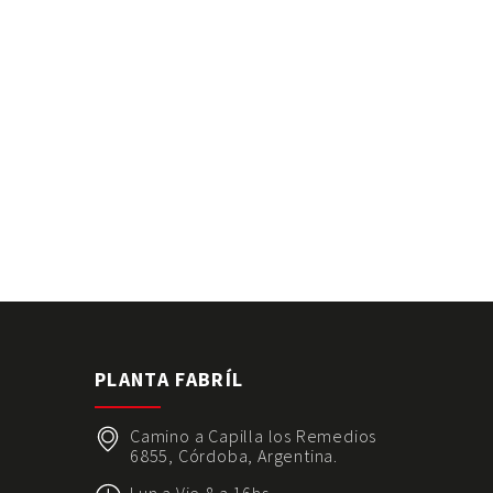
S
PLANTA FABRÍL
Camino a Capilla los Remedios
6855, Córdoba, Argentina.