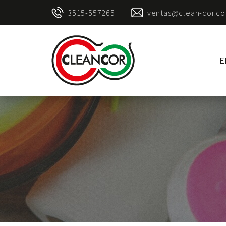
3515-557265
ventas@clean-cor.co
E
Clean
Cor