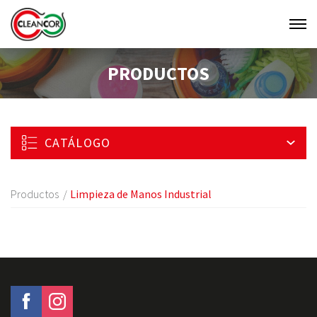
Men
Clean
PRODUCTOS
Cor
CATÁLOGO
Productos
Limpieza de Manos Industrial