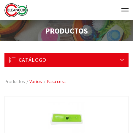
Men
Clean
PRODUCTOS
Cor
CATÁLOGO
Productos
Varios
Pasa cera