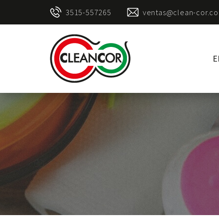
3515-557265
ventas@clean-cor.co
E
Clean
Cor