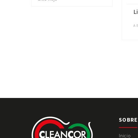
L
A 
SOBRE
Inicio