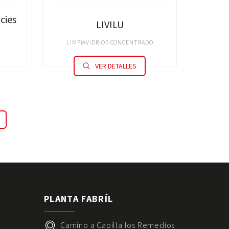
cies
LIVILU
LIMPIAVIDRIOS CONCENTRADO
VER DETALLES
S
PLANTA FABRÍL
Camino a Capilla los Remedios