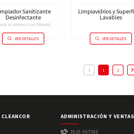
impiador Sanitizante
Limpiavidrios y Superfi
Desinfectante
Lavables
BASE DE AMONIO CUATERNARIO
-
VER DETALLES
VER DETALLES
1
2
 CLEANCOR
ADMINISTRACIÓN Y VENTA
3515-557265