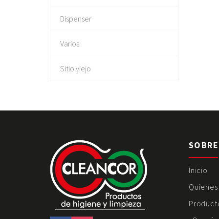
Dispenser
Varios
Sitio viejo
SOBRE
Inicio
Quienes
Product