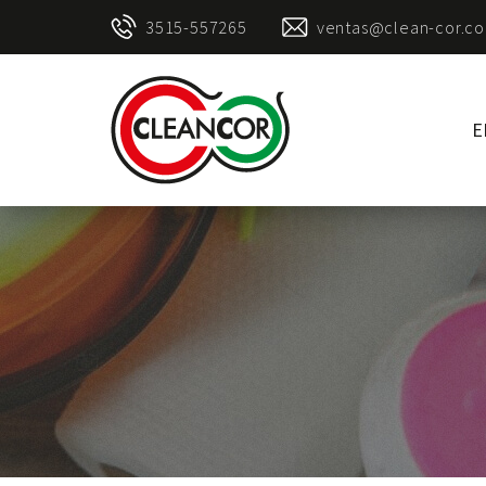
3515-557265
ventas@clean-cor.co
E
Clean
Cor