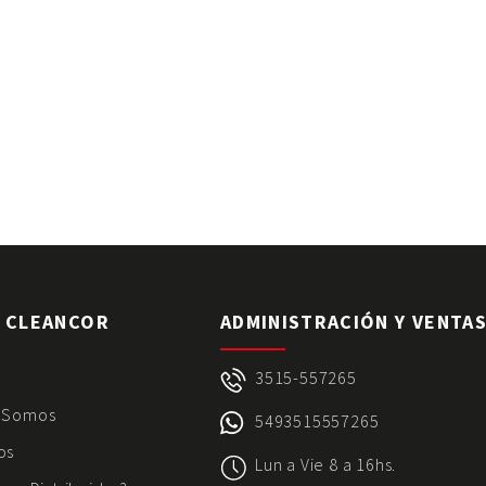
 CLEANCOR
ADMINISTRACIÓN Y VENTA
3515-557265
 Somos
5493515557265
os
Lun a Vie 8 a 16hs.