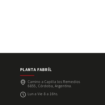
S
PLANTA FABRÍL
Camino a Capilla los Remedios
6855, Córdoba, Argentina.
Lun a Vie 8 a 16hs.